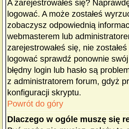
A zarejestrowałeś się? Naprawdę
logować. A może zostałeś wyrzuco
zobaczysz odpowiednią informac
webmasterem lub administratore
zarejestrowałeś się, nie zostałe
logować sprawdź ponownie swój l
błędny login lub hasło są probleme
z administratorem forum, gdyż p
konfiguracji skryptu.
Powrót do góry
Dlaczego w ogóle muszę się r