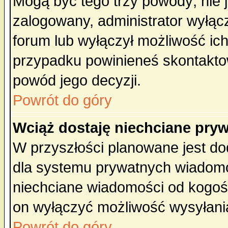
Mogą być tego trzy powody; nie j
zalogowany, administrator wyłąc
forum lub wyłączył możliwość ich
przypadku powinieneś skontaktow
powód jego decyzji.
Powrót do góry
Wciąż dostaję niechciane pry
W przyszłości planowane jest do
dla systemu prywatnych wiadomoś
niechciane wiadomości od kogoś 
on wyłączyć możliwość wysyłani
Powrót do góry