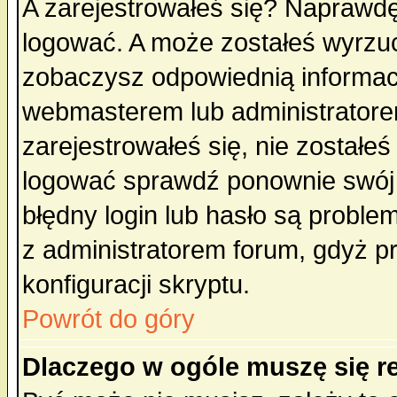
A zarejestrowałeś się? Naprawdę
logować. A może zostałeś wyrzuco
zobaczysz odpowiednią informac
webmasterem lub administratore
zarejestrowałeś się, nie zostałe
logować sprawdź ponownie swój l
błędny login lub hasło są probleme
z administratorem forum, gdyż p
konfiguracji skryptu.
Powrót do góry
Dlaczego w ogóle muszę się r