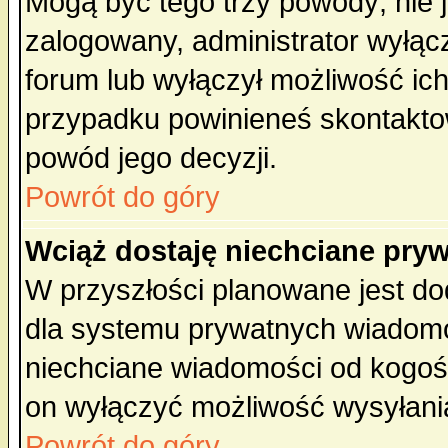
Mogą być tego trzy powody; nie j
zalogowany, administrator wyłąc
forum lub wyłączył możliwość ich
przypadku powinieneś skontaktow
powód jego decyzji.
Powrót do góry
Wciąż dostaję niechciane pry
W przyszłości planowane jest do
dla systemu prywatnych wiadomoś
niechciane wiadomości od kogoś 
on wyłączyć możliwość wysyłani
Powrót do góry