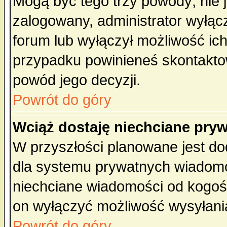
Mogą być tego trzy powody; nie j
zalogowany, administrator wyłąc
forum lub wyłączył możliwość ich
przypadku powinieneś skontaktow
powód jego decyzji.
Powrót do góry
Wciąż dostaję niechciane pry
W przyszłości planowane jest do
dla systemu prywatnych wiadomoś
niechciane wiadomości od kogoś 
on wyłączyć możliwość wysyłani
Powrót do góry