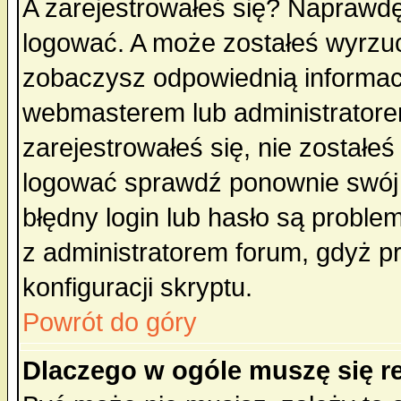
A zarejestrowałeś się? Naprawdę
logować. A może zostałeś wyrzuco
zobaczysz odpowiednią informac
webmasterem lub administratore
zarejestrowałeś się, nie zostałe
logować sprawdź ponownie swój l
błędny login lub hasło są probleme
z administratorem forum, gdyż p
konfiguracji skryptu.
Powrót do góry
Dlaczego w ogóle muszę się r