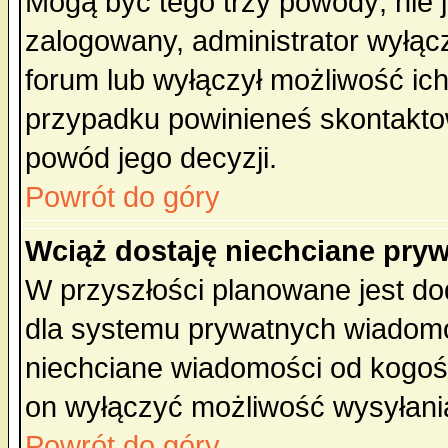
Mogą być tego trzy powody; nie j
zalogowany, administrator wyłąc
forum lub wyłączył możliwość ich
przypadku powinieneś skontaktow
powód jego decyzji.
Powrót do góry
Wciąż dostaję niechciane pry
W przyszłości planowane jest do
dla systemu prywatnych wiadomoś
niechciane wiadomości od kogoś 
on wyłączyć możliwość wysyłani
Powrót do góry