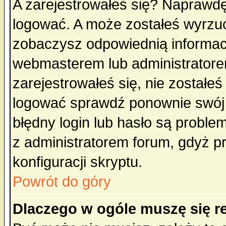
A zarejestrowałeś się? Naprawdę
logować. A może zostałeś wyrzuco
zobaczysz odpowiednią informac
webmasterem lub administratore
zarejestrowałeś się, nie zostałe
logować sprawdź ponownie swój l
błędny login lub hasło są probleme
z administratorem forum, gdyż p
konfiguracji skryptu.
Powrót do góry
Dlaczego w ogóle muszę się r