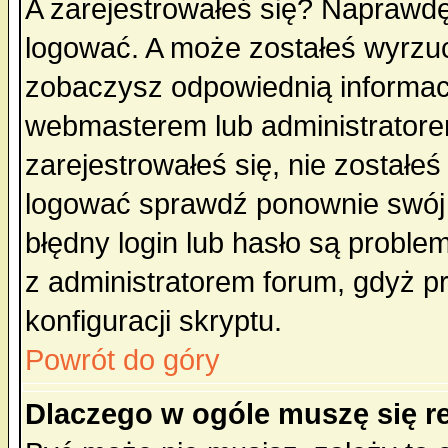
A zarejestrowałeś się? Naprawdę
logować. A może zostałeś wyrzuco
zobaczysz odpowiednią informac
webmasterem lub administratore
zarejestrowałeś się, nie zostałe
logować sprawdź ponownie swój l
błędny login lub hasło są probleme
z administratorem forum, gdyż p
konfiguracji skryptu.
Powrót do góry
Dlaczego w ogóle muszę się r