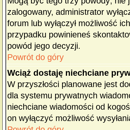
Mogą być tego trzy powody; nie j
zalogowany, administrator wyłąc
forum lub wyłączył możliwość ich
przypadku powinieneś skontaktow
powód jego decyzji.
Powrót do góry
Wciąż dostaję niechciane pry
W przyszłości planowane jest do
dla systemu prywatnych wiadomoś
niechciane wiadomości od kogoś 
on wyłączyć możliwość wysyłani
Powrót do góry