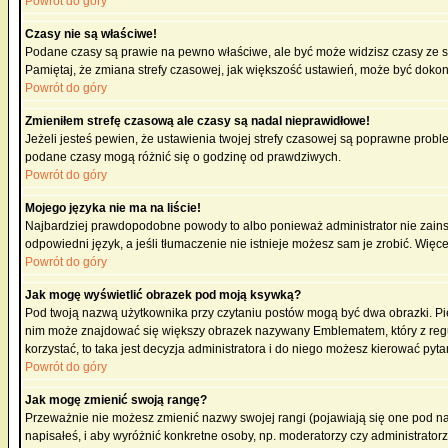
Powrót do góry
Czasy nie są właściwe!
Podane czasy są prawie na pewno właściwe, ale być może widzisz czasy ze stre
Pamiętaj, że zmiana strefy czasowej, jak większość ustawień, może być dokona
Powrót do góry
Zmieniłem strefę czasową ale czasy są nadal nieprawidłowe!
Jeżeli jesteś pewien, że ustawienia twojej strefy czasowej są poprawne pro
podane czasy mogą różnić się o godzinę od prawdziwych.
Powrót do góry
Mojego języka nie ma na liście!
Najbardziej prawdopodobne powody to albo ponieważ administrator nie zainsta
odpowiedni język, a jeśli tłumaczenie nie istnieje możesz sam je zrobić. Więc
Powrót do góry
Jak mogę wyświetlić obrazek pod moją ksywką?
Pod twoją nazwą użytkownika przy czytaniu postów mogą być dwa obrazki. Pie
nim może znajdować się większy obrazek nazywany Emblematem, który z reguły 
korzystać, to taka jest decyzja administratora i do niego możesz kierować pyta
Powrót do góry
Jak mogę zmienić swoją rangę?
Przeważnie nie możesz zmienić nazwy swojej rangi (pojawiają się one pod naz
napisałeś, i aby wyróżnić konkretne osoby, np. moderatorzy czy administrato