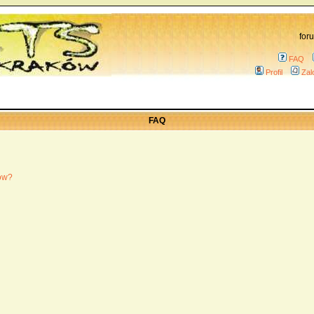
for
FAQ
Profil
Zal
FAQ
ków?