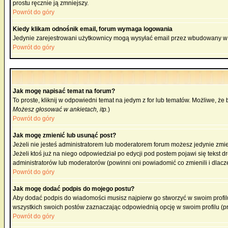
prostu ręcznie ją zmniejszy.
Powrót do góry
Kiedy klikam odnośnik email, forum wymaga logowania
Jedynie zarejestrowani użytkownicy mogą wysyłać email przez wbudowany w 
Powrót do góry
Jak mogę napisać temat na forum?
To proste, kliknij w odpowiedni temat na jedym z for lub tematów. Możliwe, że
Możesz głosować w ankietach, itp.
)
Powrót do góry
Jak mogę zmienić lub usunąć post?
Jeżeli nie jesteś administratorem lub moderatorem forum możesz jedynie zmien
Jeżeli ktoś już na niego odpowiedział po edycji pod postem pojawi się tekst dr
administratorów lub moderatorów (powinni oni powiadomić co zmienili i dlacze
Powrót do góry
Jak mogę dodać podpis do mojego postu?
Aby dodać podpis do wiadomości musisz najpierw go stworzyć w swoim profilu
wszystkich swoich postów zaznaczając odpowiednią opcję w swoim profilu (
Powrót do góry