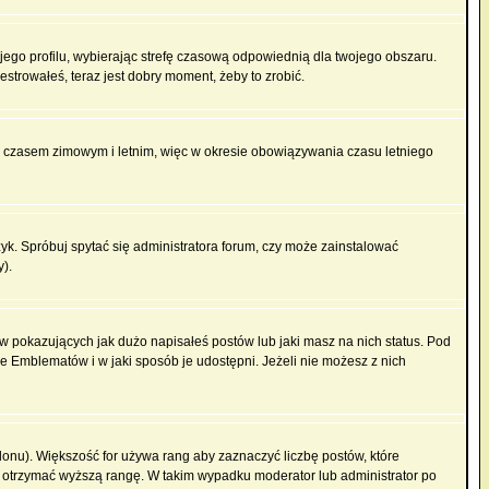
ojego profilu, wybierając strefę czasową odpowiednią dla twojego obszaru.
strowałeś, teraz jest dobry moment, żeby to zrobić.
zy czasem zimowym i letnim, więc w okresie obowiązywania czasu letniego
k. Spróbuj spytać się administratora forum, czy może zainstalować
y).
 pokazujących jak dużo napisałeś postów lub jaki masz na nich status. Pod
e Emblematów i w jaki sposób je udostępni. Jeżeli nie możesz z nich
lonu). Większość for używa rang aby zaznaczyć liczbę postów, które
by otrzymać wyższą rangę. W takim wypadku moderator lub administrator po