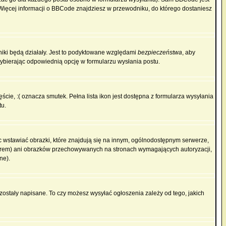
. Więcej informacji o BBCode znajdziesz w przewodniku, do którego dostaniesz
niki będą działały. Jest to podyktowane względami
bezpieczeństwa
, aby
wybierając odpowiednią opcję w formularzu wysłania postu.
cie, :( oznacza smutek. Pełna lista ikon jest dostępna z formularza wysyłania
tu.
 wstawiać obrazki, które znajdują się na innym, ogólnodostępnym serwerze,
rwerem) ani obrazków przechowywanych na stronach wymagających autoryzacji,
ne).
 zostały napisane. To czy możesz wysyłać ogłoszenia zależy od tego, jakich