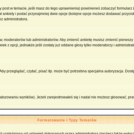
zy post w temacie, jeśli masz do tego uprawnienia) powinieneś zobaczyć formularz
ł ankiety i podać przynajmniej dwie opcje (kolejne opcje możesz dodawać przyci
ez administratora.
w, moderatorów lub administratorów. Aby zmienić ankietę musisz zmienić pierwszy p
ek z opcji, jednakże jeśli zostały już oddane głosy tylko moderatorzy i administr
y przeglądać, czytać, pisać itp. może być potrzebna specjalna autoryzacja. Dostę
fałszowaniu wyników). Jeżeli zarejestrowałeś się i nadal nie możesz głosować, 
Formatowanie i Typy Tematów
t uzależniona od ustawień dokonanych przez administratora (możesz także wyłąc