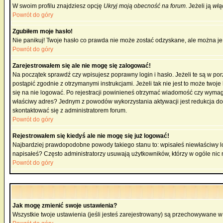
W swoim profilu znajdziesz opcję
Ukryj moją obecność na forum
. Jeżeli ją
włą
Powrót do góry
Zgubiłem moje hasło!
Nie panikuj! Twoje hasło co prawda nie może zostać odzyskane, ale można je w
Powrót do góry
Zarejestrowałem się ale nie mogę się zalogować!
Na początek sprawdź czy wpisujesz poprawny login i hasło. Jeżeli te są w p
postąpić zgodnie z otrzymanymi instrukcjami. Jeżeli tak nie jest to może tw
się na nie logować. Po rejestracji powinieneś otrzymać wiadomość czy wymagana
właściwy adres? Jednym z powodów wykorzystania aktywacji jest redukcja do
skontaktować się z administratorem forum.
Powrót do góry
Rejestrowałem się kiedyś ale nie mogę się już logować!
Najbardziej prawdopodobne powody takiego stanu to: wpisałeś niewłaściwy login
napisałeś? Często administratorzy usuwają użytkowników, którzy w ogóle nic 
Powrót do góry
Jak mogę zmienić swoje ustawienia?
Wszystkie twoje ustawienia (jeśli jesteś zarejestrowany) są przechowywane w 