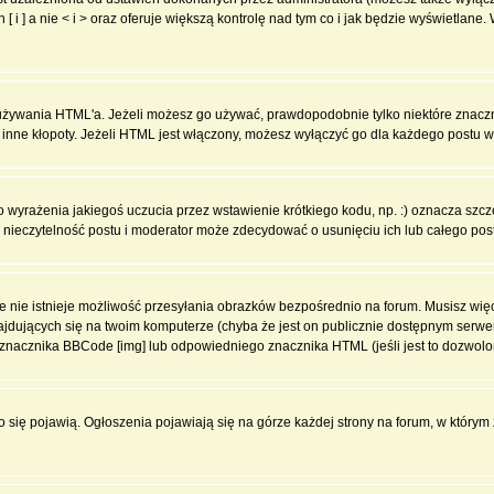
 ] a nie < i > oraz oferuje większą kontrolę nad tym co i jak będzie wyświetlane
ą używania HTML'a. Jeżeli możesz go używać, prawdopodobnie tylko niektóre znacz
i inne kłopoty. Jeżeli HTML jest włączony, możesz wyłączyć go dla każdego postu 
wyrażenia jakiegoś uczucia przez wstawienie krótkiego kodu, np. :) oznacza szczęś
ieczytelność postu i moderator może zdecydować o usunięciu ich lub całego pos
 nie istnieje możliwość przesyłania obrazków bezpośrednio na forum. Musisz więc
znajdujących się na twoim komputerze (chyba że jest on publicznie dostępnym se
j znacznika BBCode [img] lub odpowiedniego znacznika HTML (jeśli jest to dozwolo
ko się pojawią. Ogłoszenia pojawiają się na górze każdej strony na forum, w którym