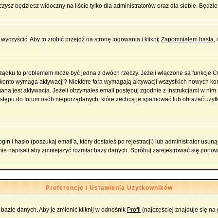
czysz
będziesz widoczny na liście tylko dla administratorów oraz dla siebie. Będzie
yczyścić. Aby to zrobić przejdź na stronę logowania i kliknij
Zapomniałem hasła
,
orządku to problemem może być jedna z dwóch rzeczy. Jeżeli włączone są funkcje 
oje konto wymaga aktywacji? Niektóre fora wymagają aktywacji wszystkich nowych k
 jest aktywacja. Jeżeli otrzymałeś email postępuj zgodnie z instrukcjami w nim za
stępu do forum osób nieporządanych, które zechcą je spamować lub obrażać użytko
 i hasło (poszukaj email'a, który dostałeś po rejestracji) lub administrator usuną
nie napisali aby zmniejszyć rozmiar bazy danych. Spróbuj zarejestrować się pono
Preferencje i Ustawienia Użytkowników
bazie danych. Aby je zmienić kliknij w odnośnik
Profil
(najczęściej znajduje się na 