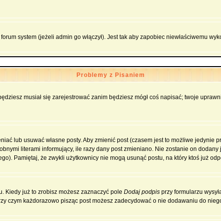
forum system (jeżeli admin go włączył). Jest tak aby zapobiec niewłaściwemu wy
Problemy z Pisaniem
 będziesz musiał się zarejestrować zanim będziesz mógł coś napisać; twoje uprawni
iać lub usuwać własne posty. Aby zmienić post (czasem jest to możliwe jedynie prz
obnymi literami informujący, ile razy dany post zmieniano. Nie zostanie on dodany je
go). Pamiętaj, że zwykli użytkownicy nie mogą usunąć postu, na który ktoś już odp
. Kiedy już to zrobisz możesz zaznaczyć pole
Dodaj podpis
przy formularzu wysył
przy czym każdorazowo pisząc post możesz zadecydować o nie dodawaniu do niego