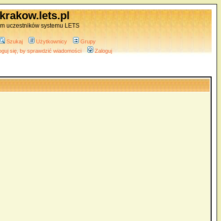
krakow.lets.pl
um uczestników systemu LETS
Szukaj
Użytkownicy
Grupy
oguj się, by sprawdzić wiadomości
Zaloguj