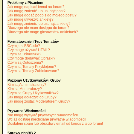
Problemy z Pisaniem
Jak mogę napisać temat na forum?
Jak mogę zmienić lub usunąć post?
Jak mogę dodać podpis do mojego postu?
Jak mogę utworzyć ankietę?
Jak mogę zmienić lub usunąć ankietę?
Dlaczego nie mam dostępu do forum?
Dlaczego nie mogę głosować w ankietach?
Formatowanie i Typy Tematów
Czym jest BBCode?
Czy mogę używać HTML?
Czym są Uśmieszki?
Czy mogę dodawać Obrazki?
Czym są Ogłoszenia?
Czym są Tematy Przyklejone?
Czym są Tematy Zablokowane?
Poziomy Użytkowników i Grupy
Kim są Administratorzy?
Kim są Moderatorzy?
Czym są Grupy Użytkowników?
Jak mogę dołączyć do Grupy?
Jak mogę zostać Moderatorem Grupy?
Prywatne Wiadomości
Nie mogę wysyłać prywatnych wiadomości!
Wciąż dostaję niechciane prywatne wiadomości!
Dostałem spam lub obraźliwy email od kogoś z tego forum!
Sprawy phpBB 2