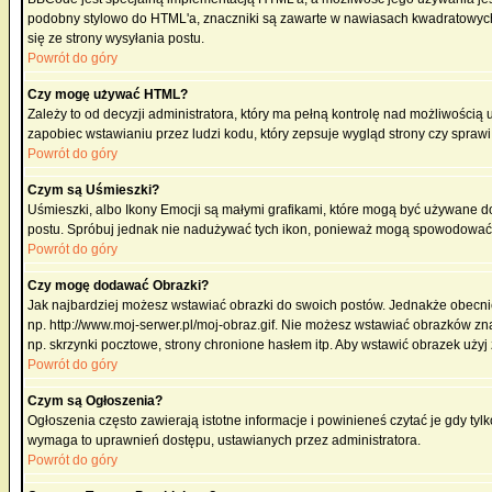
podobny stylowo do HTML'a, znaczniki są zawarte w nawiasach kwadratowych [ i
się ze strony wysyłania postu.
Powrót do góry
Czy mogę używać HTML?
Zależy to od decyzji administratora, który ma pełną kontrolę nad możliwości
zapobiec wstawianiu przez ludzi kodu, który zepsuje wygląd strony czy spraw
Powrót do góry
Czym są Uśmieszki?
Uśmieszki, albo Ikony Emocji są małymi grafikami, które mogą być używane do 
postu. Spróbuj jednak nie nadużywać tych ikon, ponieważ mogą spowodować n
Powrót do góry
Czy mogę dodawać Obrazki?
Jak najbardziej możesz wstawiać obrazki do swoich postów. Jednakże obecnie
np. http://www.moj-serwer.pl/moj-obraz.gif. Nie możesz wstawiać obrazków 
np. skrzynki pocztowe, strony chronione hasłem itp. Aby wstawić obrazek uży
Powrót do góry
Czym są Ogłoszenia?
Ogłoszenia często zawierają istotne informacje i powinieneś czytać je gdy tyl
wymaga to uprawnień dostępu, ustawianych przez administratora.
Powrót do góry