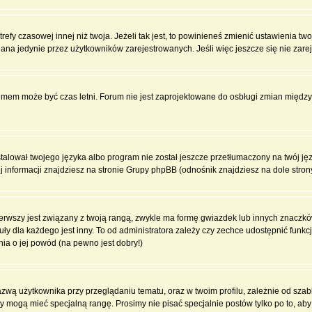
fy czasowej innej niż twoja. Jeżeli tak jest, to powinieneś zmienić ustawienia tw
na jedynie przez użytkowników zarejestrowanych. Jeśli więc jeszcze się nie zareje
blemem może być czas letni. Forum nie jest zaprojektowane do osbługi zmian międ
lował twojego języka albo program nie został jeszcze przetłumaczony na twój języ
ej informacji znajdziesz na stronie Grupy phpBB (odnośnik znajdziesz na dole stron
rwszy jest związany z twoją rangą, zwykle ma formę gwiazdek lub innych znaczków
dla każdego jest inny. To od administratora zależy czy zechce udostępnić funkcj
nia o jej powód (na pewno jest dobry!)
wą użytkownika przy przeglądaniu tematu, oraz w twoim profilu, zależnie od szab
rzy mogą mieć specjalną rangę. Prosimy nie pisać specjalnie postów tylko po to, a