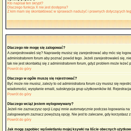
Kto napisał ten skrypt?
Dlaczego funkcja X nie jest dostępna?
Z kim mam się skontaktować w sprawach nadużyć i prawnych dotyczących te
Dlaczego nie mogę się zalogować?
A zarejestrowałeś się? Naprawdę musisz się zarejestrować aby móc się logow
administratorem forum aby poznać powód tego. Jeżeli zarejestrowałeś się, nie
tak nie jest skontaktuj się z administratorem forum, gdyż problem może leżeć po
Powrót do góry
Dlaczego w ogóle muszę się rejestrować?
Być może nie musisz, zależy to od administratora forum czy musisz się rejest
wiadomości, wysyłanie emaili, subskrypcja grup użytkowników itd. Rejestracja
Powrót do góry
Dlaczego wciąż jestem wylogowywany?
Jeżeli nie zaznaczysz opcji
Loguj mnie automatycznie
podczas logowania na 
zalogowanym zaznacz powyższą opcję. Nie jest to zalecane, gdy korzystasz z p
Powrót do góry
Jak mogę zapobiec wyświetlaniu mojej ksywki na liście obecnych użytko