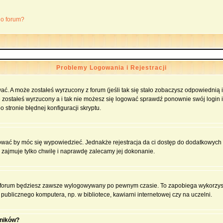
go forum?
Problemy Logowania i Rejestracji
ać. A może zostałeś wyrzucony z forum (jeśli tak się stało zobaczysz odpowiednią
 zostałeś wyrzucony a i tak nie możesz się logować sprawdź ponownie swój login i 
 stronie błędnej konfiguracji skryptu.
rować by móc się wypowiedzieć. Jednakże rejestracja da ci dostęp do dodatkowych 
 zajmuje tylko chwilę i naprawdę zalecamy jej dokonanie.
forum będziesz zawsze wylogowywany po pewnym czasie. To zapobiega wykorzyst
ublicznego komputera, np. w bibliotece, kawiarni internetowej czy na uczelni.
wników?