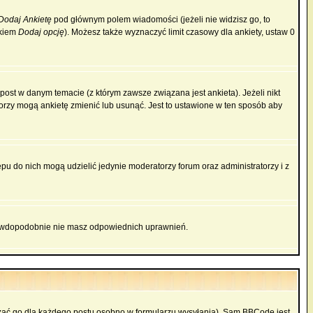
Dodaj Ankietę
pod głównym polem wiadomości (jeżeli nie widzisz go, to
skiem
Dodaj opcję
). Możesz także wyznaczyć limit czasowy dla ankiety, ustaw 0
ost w danym temacie (z którym zawsze związana jest ankieta). Jeżeli nikt
atorzy mogą ankietę zmienić lub usunąć. Jest to ustawione w ten sposób aby
pu do nich mogą udzielić jedynie moderatorzy forum oraz administratorzy i z
prawdopodobnie nie masz odpowiednich uprawnień.
zać go dla każdego postu osobno w formularzu wysyłania). Sam BBCode jest