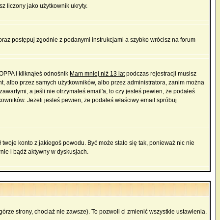
sz liczony jako użytkownik ukryty.
 oraz postępuj zgodnie z podanymi instrukcjami a szybko wrócisz na forum
COPPA i kliknąłeś odnośnik
Mam mniej niż 13 lat
podczas rejestracji musisz
ont, albo przez samych użytkowników, albo przez administratora, zanim można
wartymi, a jeśli nie otrzymałeś email'a, to czy jesteś pewien, że podałeś
wników. Jeżeli jesteś pewien, że podałeś właściwy email spróbuj
ł twoje konto z jakiegoś powodu. Być może stało się tak, ponieważ nic nie
wnie i bądź aktywny w dyskusjach.
górze strony, chociaż nie zawsze). To pozwoli ci zmienić wszystkie ustawienia.