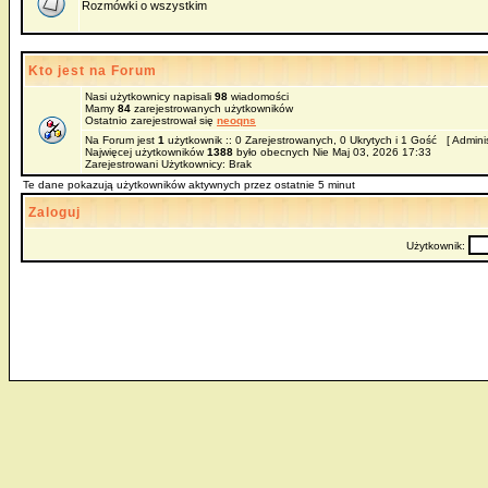
Rozmówki o wszystkim
Kto jest na Forum
Nasi użytkownicy napisali
98
wiadomości
Mamy
84
zarejestrowanych użytkowników
Ostatnio zarejestrował się
neoqns
Na Forum jest
1
użytkownik :: 0 Zarejestrowanych, 0 Ukrytych i 1 Gość [
Adminis
Najwięcej użytkowników
1388
było obecnych Nie Maj 03, 2026 17:33
Zarejestrowani Użytkownicy: Brak
Te dane pokazują użytkowników aktywnych przez ostatnie 5 minut
Zaloguj
Użytkownik: