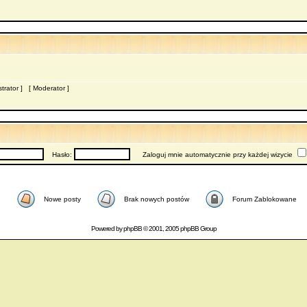
trator
] [
Moderator
]
Hasło:
Zaloguj mnie automatycznie przy każdej wizycie
Nowe posty
Brak nowych postów
Forum Zablokowane
Powered by
phpBB
© 2001, 2005 phpBB Group