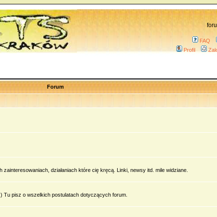
for
FAQ
Profil
Zal
Forum
zainteresowaniach, działaniach które cię kręcą. Linki, newsy itd. mile widziane.
 Tu pisz o wszelkich postulatach dotyczących forum.