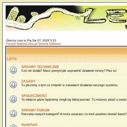
Obecny czas to Pią Sie 07, 2026 5:15
Forum krakow.lets.pl Strona Główna
LETS
SPRAWY TECHNICZNE
Coś nie działa? Masz pomysł jak usprawnić działanie strony? Pisz tu!
ZASADY
Tu piszemy o tym co zmienić w zasadach działania naszego systemu.
SPOŁECZNOŚĆ
To miejsce gdzie będziemy mogli się bliżej poznać. Tu możesz pisać o swoich 
SPRAWY FORUM
Potrzeba nowych kategorii? A może uważasz że ktoś powinen dostać bana?:)
HydePark