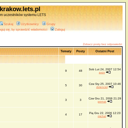
krakow.lets.pl
um uczestników systemu LETS
Szukaj
Użytkownicy
Grupy
oguj się, by sprawdzić wiadomości
Zaloguj
Zobacz posty bez odpowiedzi
Tematy
Posty
Ostatni Post
Sob Lut 24, 2007 12:54
9
48
axzx
Czw Sty 25, 2007 10:46
5
30
dzienciol
Czw Gru 21, 2006 21:29
3
3
pernat
Pią Gru 22, 2006 12:23
4
17
michal