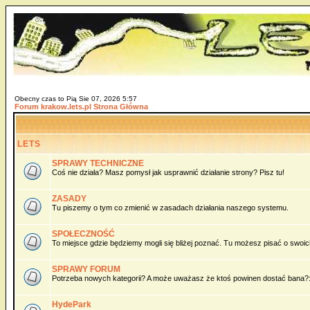
Obecny czas to Pią Sie 07, 2026 5:57
Forum krakow.lets.pl Strona Główna
LETS
SPRAWY TECHNICZNE
Coś nie działa? Masz pomysł jak usprawnić działanie strony? Pisz tu!
ZASADY
Tu piszemy o tym co zmienić w zasadach działania naszego systemu.
SPOŁECZNOŚĆ
To miejsce gdzie będziemy mogli się bliżej poznać. Tu możesz pisać o swoich 
SPRAWY FORUM
Potrzeba nowych kategorii? A może uważasz że ktoś powinen dostać bana?:)
HydePark