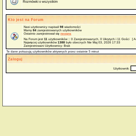
Rozmówki o wszystkim
Kto jest na Forum
Nasi użytkownicy napisali
98
wiadomości
Mamy
84
zarejestrowanych użytkowników
Ostatnio zarejestrował się
neoqns
Na Forum jest
11
użytkowników :: 0 Zarejestrowanych, 0 Ukrytych i 11 Gości [
A
Najwięcej użytkowników
1388
było obecnych Nie Maj 03, 2026 17:33
Zarejestrowani Użytkownicy: Brak
Te dane pokazują użytkowników aktywnych przez ostatnie 5 minut
Zaloguj
Użytkownik: