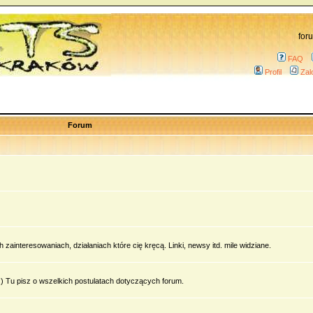
for
FAQ
Profil
Zal
Forum
zainteresowaniach, działaniach które cię kręcą. Linki, newsy itd. mile widziane.
 Tu pisz o wszelkich postulatach dotyczących forum.