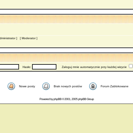
dministrator
] [
Moderator
]
Hasło:
Zaloguj mnie automatycznie przy każdej wizycie
Nowe posty
Brak nowych postów
Forum Zablokowane
Powered by
phpBB
© 2001, 2005 phpBB Group