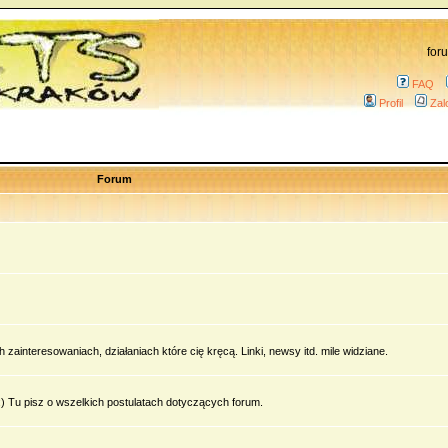
for
FAQ
Profil
Zal
Forum
zainteresowaniach, działaniach które cię kręcą. Linki, newsy itd. mile widziane.
 Tu pisz o wszelkich postulatach dotyczących forum.