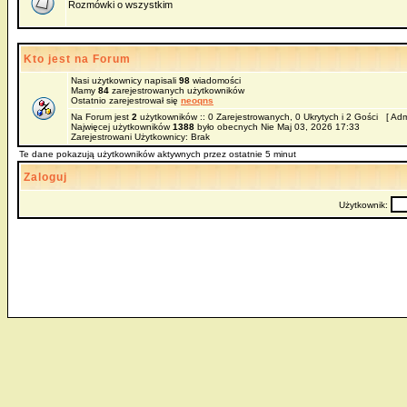
Rozmówki o wszystkim
Kto jest na Forum
Nasi użytkownicy napisali
98
wiadomości
Mamy
84
zarejestrowanych użytkowników
Ostatnio zarejestrował się
neoqns
Na Forum jest
2
użytkowników :: 0 Zarejestrowanych, 0 Ukrytych i 2 Gości [
Adm
Najwięcej użytkowników
1388
było obecnych Nie Maj 03, 2026 17:33
Zarejestrowani Użytkownicy: Brak
Te dane pokazują użytkowników aktywnych przez ostatnie 5 minut
Zaloguj
Użytkownik: