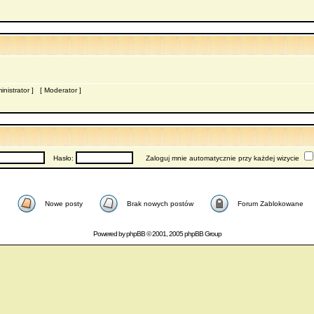
inistrator
] [
Moderator
]
Hasło:
Zaloguj mnie automatycznie przy każdej wizycie
Nowe posty
Brak nowych postów
Forum Zablokowane
Powered by
phpBB
© 2001, 2005 phpBB Group