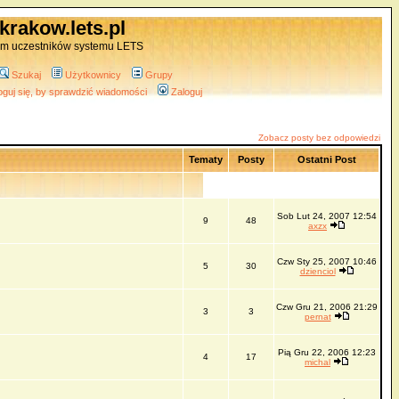
krakow.lets.pl
um uczestników systemu LETS
Szukaj
Użytkownicy
Grupy
oguj się, by sprawdzić wiadomości
Zaloguj
Zobacz posty bez odpowiedzi
Tematy
Posty
Ostatni Post
Sob Lut 24, 2007 12:54
9
48
axzx
Czw Sty 25, 2007 10:46
5
30
dzienciol
Czw Gru 21, 2006 21:29
3
3
pernat
Pią Gru 22, 2006 12:23
4
17
michal