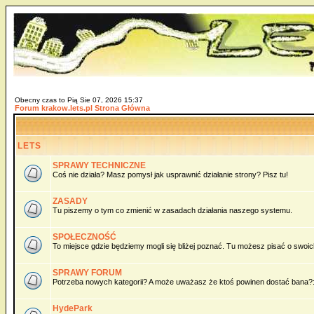
Obecny czas to Pią Sie 07, 2026 15:37
Forum krakow.lets.pl Strona Główna
LETS
SPRAWY TECHNICZNE
Coś nie działa? Masz pomysł jak usprawnić działanie strony? Pisz tu!
ZASADY
Tu piszemy o tym co zmienić w zasadach działania naszego systemu.
SPOŁECZNOŚĆ
To miejsce gdzie będziemy mogli się bliżej poznać. Tu możesz pisać o swoich 
SPRAWY FORUM
Potrzeba nowych kategorii? A może uważasz że ktoś powinen dostać bana?:)
HydePark