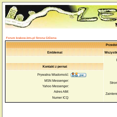
Forum krakow.lets.pl Strona Główna
Przedst
Emblemat
Wszystk
Kontakt z pernat
Prywatna Wiadomość:
MSN Messenger:
Str
Yahoo Messenger:
Adres AIM:
Zainter
Numer ICQ: