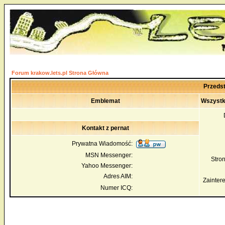
Forum krakow.lets.pl Strona Główna
Przedst
Emblemat
Wszystk
Kontakt z pernat
Prywatna Wiadomość:
MSN Messenger:
Str
Yahoo Messenger:
Adres AIM:
Zainter
Numer ICQ: