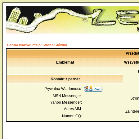
Forum krakow.lets.pl Strona Główna
Przedst
Emblemat
Wszystk
Kontakt z pernat
Prywatna Wiadomość:
MSN Messenger:
Str
Yahoo Messenger:
Adres AIM:
Zainter
Numer ICQ: