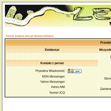
Forum krakow.lets.pl Strona Główna
Przedst
Emblemat
Wszystk
Kontakt z pernat
Prywatna Wiadomość:
MSN Messenger:
Str
Yahoo Messenger:
Adres AIM:
Zainter
Numer ICQ: