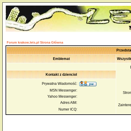
Forum krakow.lets.pl Strona Główna
Przedsta
Emblemat
Wszystko
Kontakt z dzienciol
Prywatna Wiadomość:
MSN Messenger:
Str
Yahoo Messenger:
Adres AIM:
Zainter
Numer ICQ: