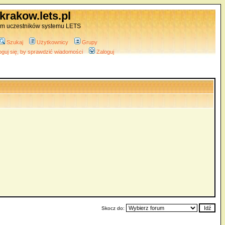
krakow.lets.pl
um uczestników systemu LETS
Szukaj
Użytkownicy
Grupy
oguj się, by sprawdzić wiadomości
Zaloguj
Skocz do: