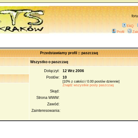
for
FAQ
Profil
Zal
Przedstawiamy profil :: paszczaq
Wszystko o paszczaq
Dołączył:
12 Wrz 2006
Postów:
10
[10% z całości / 0.00 postów dziennie]
Znajdź wszystkie posty paszczaq
Skąd:
Strona WWW:
Zawód:
Zainteresowania: