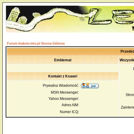
Forum krakow.lets.pl Strona Główna
Przedst
Emblemat
Wszystk
Kontakt z Ksawri
Prywatna Wiadomość:
MSN Messenger:
Str
Yahoo Messenger:
Adres AIM:
Zainter
Numer ICQ: