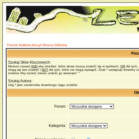
Forum krakow.lets.pl Strona Główna
Pos
Szukaj Słów Kluczowych:
Możesz używać
AND
aby określać, które słowa muszą znaleźć się w wynikach,
OR
dla tych,
mogą się tam znaleść i
NOT
dla tych, które nie mogą wystąpić. Znak * zastępuje dowolny c
znaków. Aby szukać zwrotu umieść go wewnątrz ""
Szukaj Autora:
Użyj * jako zamiennika dowolnego ciągu znaków
Op
Forum:
Kategoria: