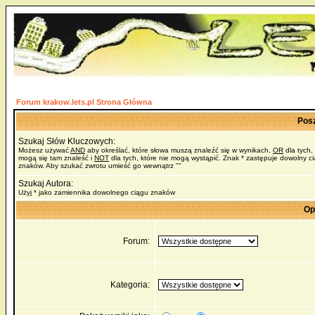
Forum krakow.lets.pl Strona Główna
Pos
Szukaj Słów Kluczowych:
Możesz używać
AND
aby określać, które słowa muszą znaleźć się w wynikach,
OR
dla tych,
mogą się tam znaleść i
NOT
dla tych, które nie mogą wystąpić. Znak * zastępuje dowolny c
znaków. Aby szukać zwrotu umieść go wewnątrz ""
Szukaj Autora:
Użyj * jako zamiennika dowolnego ciągu znaków
Op
Forum:
Kategoria: