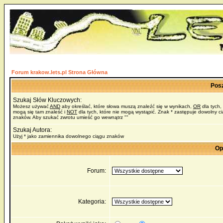
Forum krakow.lets.pl Strona Główna
Pos
Szukaj Słów Kluczowych:
Możesz używać
AND
aby określać, które słowa muszą znaleźć się w wynikach,
OR
dla tych,
mogą się tam znaleść i
NOT
dla tych, które nie mogą wystąpić. Znak * zastępuje dowolny c
znaków. Aby szukać zwrotu umieść go wewnątrz ""
Szukaj Autora:
Użyj * jako zamiennika dowolnego ciągu znaków
Op
Forum:
Kategoria: