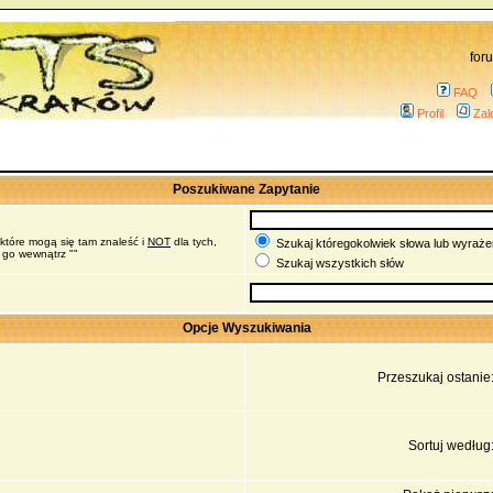
for
FAQ
Profil
Zal
Poszukiwane Zapytanie
 które mogą się tam znaleść i
NOT
dla tych,
Szukaj któregokolwiek słowa lub wyrażen
 go wewnątrz ""
Szukaj wszystkich słów
Opcje Wyszukiwania
Przeszukaj ostanie
Sortuj według