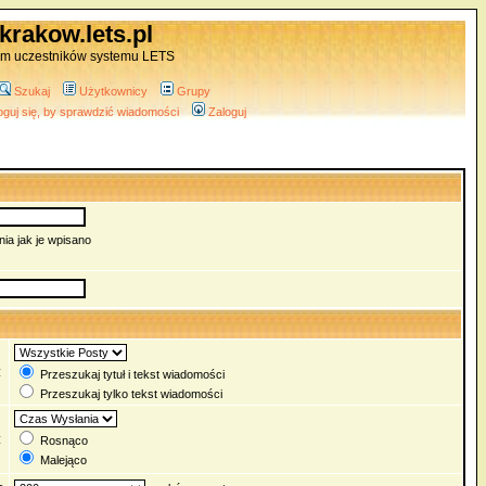
krakow.lets.pl
um uczestników systemu LETS
Szukaj
Użytkownicy
Grupy
oguj się, by sprawdzić wiadomości
Zaloguj
ia jak je wpisano
:
Przeszukaj tytuł i tekst wiadomości
Przeszukaj tylko tekst wiadomości
:
Rosnąco
Malejąco