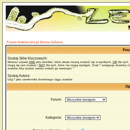
Forum krakow.lets.pl Strona Główna
Pos
Szukaj Słów Kluczowych:
Możesz używać
AND
aby określać, które słowa muszą znaleźć się w wynikach,
OR
dla tych,
mogą się tam znaleść i
NOT
dla tych, które nie mogą wystąpić. Znak * zastępuje dowolny c
znaków. Aby szukać zwrotu umieść go wewnątrz ""
Szukaj Autora:
Użyj * jako zamiennika dowolnego ciągu znaków
Op
Forum:
Kategoria: