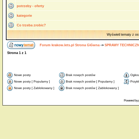
potrzeby - oferty
kategorie
Co trzeba zrobic?
Wyświetl tematy z os
Forum krakow.lets.pl Strona Główna
->
SPRAWY TECHNICZ
Strona
1
z
1
Nowe posty
Brak nowych postów
Ogłos
Nowe posty [ Popularny ]
Brak nowych postów [ Popularny ]
Przyk
Nowe posty [ Zablokowany ]
Brak nowych postów [ Zablokowany ]
Powered by