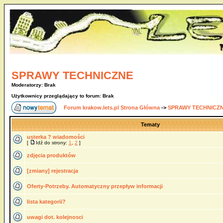
SPRAWY TECHNICZNE
Moderatorzy: Brak
Użytkownicy przeglądający to forum: Brak
Forum krakow.lets.pl Strona Główna
->
SPRAWY TECHNICZ
Tematy
usterka ? wiadomości
[
Idź do strony:
1
,
2
]
zdjęcia produktów
[zmiany] rejestracja
Oferty-Potrzeby. Automatyczny przepływ informacji
lista kategorii?
uwagi dot. kolejnosci