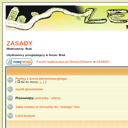
ZASADY
Moderatorzy: Brak
Użytkownicy przeglądający to forum: Brak
Forum krakow.lets.pl Strona Główna
->
ZASADY
Punkty z konta administracyjnego
[
Idź do strony:
1
,
2
]
wynik głosowania
Przesunięty:
potrzeby - oferty
Jakie zmiany w stosunku do "starego" lets
Limit kredytu