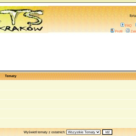
for
FAQ
Profil
Zal
Tematy
Wyświetl tematy z ostatnich: