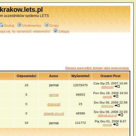
krakow.lets.pl
um uczestników systemu LETS
Szukaj
Użytkownicy
Grupy
oguj się, by sprawdzić wiadomości
Zaloguj
Oznacz wszystkie tematy jako przeczytane
Odpowiedzi
Autor
Wyświetleń
Ostatni Post
Czw Sty 25, 2007 10:46
pernat
16
12076470
dzienciol
Pon Gru 18, 2006 16:54
0
pernat
46603
pernat
Sro Gru 06, 2006 22:39
0
dzienciol
15
dzienciol
Sro Gru 06, 2006 22:20
0
sklepik.eco.pl
46589
sklepik.eco.pl
Pią Gru 01, 2006 8:47
10
pernat
121772
pernat