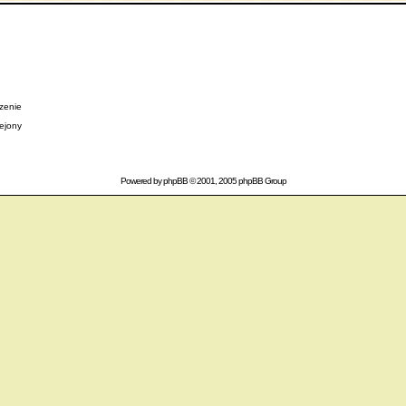
zenie
lejony
Powered by
phpBB
© 2001, 2005 phpBB Group