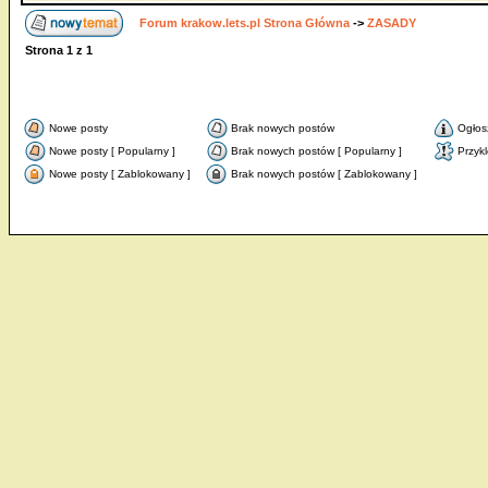
Forum krakow.lets.pl Strona Główna
->
ZASADY
Strona
1
z
1
Nowe posty
Brak nowych postów
Ogłos
Nowe posty [ Popularny ]
Brak nowych postów [ Popularny ]
Przyk
Nowe posty [ Zablokowany ]
Brak nowych postów [ Zablokowany ]