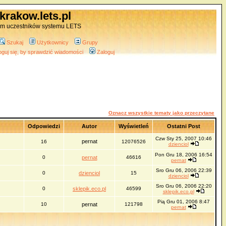
krakow.lets.pl
um uczestników systemu LETS
Szukaj
Użytkownicy
Grupy
oguj się, by sprawdzić wiadomości
Zaloguj
Oznacz wszystkie tematy jako przeczytane
Odpowiedzi
Autor
Wyświetleń
Ostatni Post
Czw Sty 25, 2007 10:46
pernat
16
12076526
dzienciol
Pon Gru 18, 2006 16:54
0
pernat
46616
pernat
Sro Gru 06, 2006 22:39
0
dzienciol
15
dzienciol
Sro Gru 06, 2006 22:20
0
sklepik.eco.pl
46599
sklepik.eco.pl
Pią Gru 01, 2006 8:47
10
pernat
121798
pernat