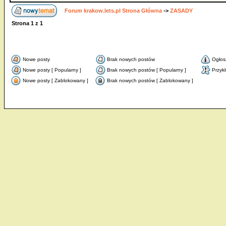
Forum krakow.lets.pl Strona Główna
->
ZASADY
Strona
1
z
1
Nowe posty
Brak nowych postów
Ogłos
Nowe posty [ Popularny ]
Brak nowych postów [ Popularny ]
Przyk
Nowe posty [ Zablokowany ]
Brak nowych postów [ Zablokowany ]