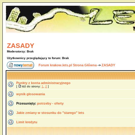
ZASADY
Moderatorzy: Brak
Użytkownicy przeglądający to forum: Brak
Forum krakow.lets.pl Strona Główna
->
ZASADY
Punkty z konta administracyjnego
[
Idź do strony:
1
,
2
]
wynik głosowania
Przesunięty:
potrzeby - oferty
Jakie zmiany w stosunku do "starego" lets
Limit kredytu