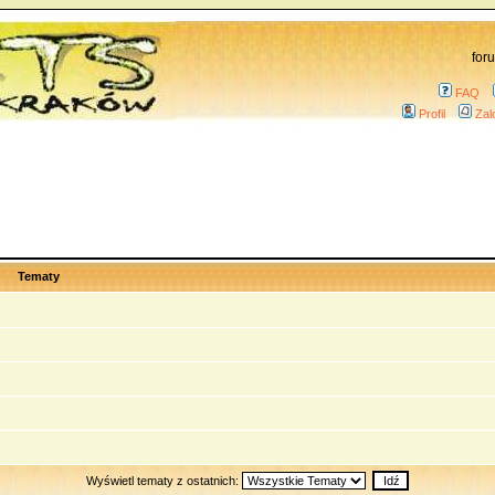
for
FAQ
Profil
Zal
Tematy
Wyświetl tematy z ostatnich: