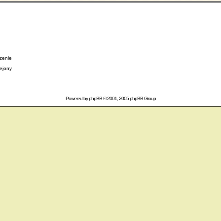
zenie
lejony
Powered by
phpBB
© 2001, 2005 phpBB Group