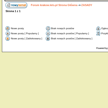
Forum krakow.lets.pl Strona Główna
->
ZASADY
Strona
1
z
1
Nowe posty
Brak nowych postów
Ogłos
Nowe posty [ Popularny ]
Brak nowych postów [ Popularny ]
Przyk
Nowe posty [ Zablokowany ]
Brak nowych postów [ Zablokowany ]
Powered by