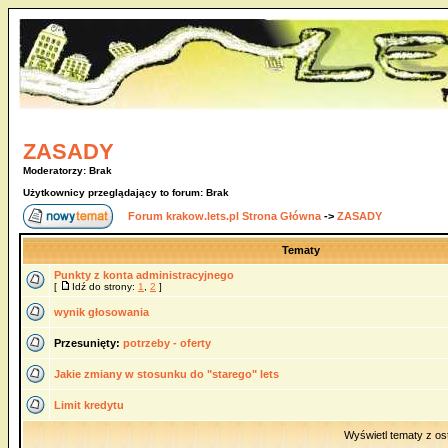
ZASADY
Moderatorzy: Brak
Użytkownicy przeglądający to forum: Brak
Forum krakow.lets.pl Strona Główna
->
ZASADY
Tematy
Punkty z konta administracyjnego
[
Idź do strony:
1
,
2
]
wynik głosowania
Przesunięty:
potrzeby - oferty
Jakie zmiany w stosunku do "starego" lets
Limit kredytu
Wyświetl tematy z os