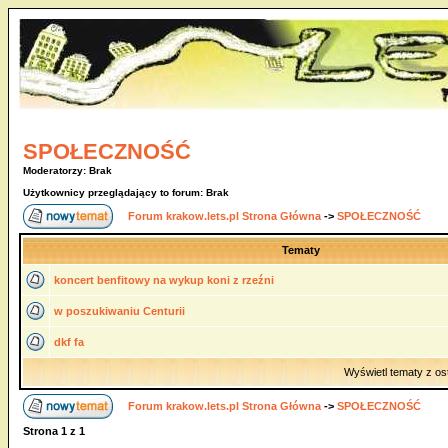
SPOŁECZNOŚĆ
Moderatorzy: Brak
Użytkownicy przeglądający to forum: Brak
Forum krakow.lets.pl Strona Główna
->
SPOŁECZNOŚĆ
Tematy
koncert benfitowy na wykup koni z rzeźni
w poszukiwaniu Centurii
dkf fa
Wyświetl tematy z os
Forum krakow.lets.pl Strona Główna
->
SPOŁECZNOŚĆ
Strona
1
z
1