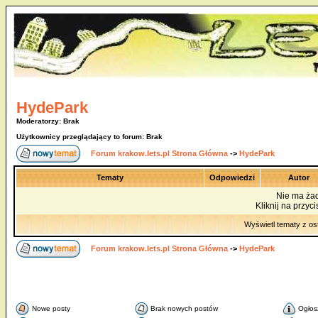
HydePark
Moderatorzy: Brak
Użytkownicy przeglądający to forum: Brak
Forum krakow.lets.pl Strona Główna
->
HydePark
Tematy
Odpowiedzi
Autor
Nie ma ża
Kliknij na przyc
Wyświetl tematy z os
Forum krakow.lets.pl Strona Główna
->
HydePark
Nowe posty
Brak nowych postów
Ogłos