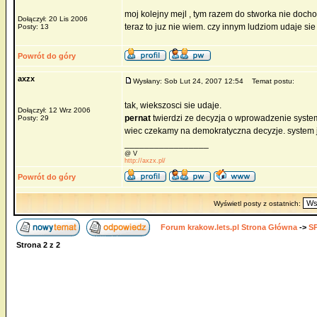
moj kolejny mejl , tym razem do stworka nie dochod
Dołączył: 20 Lis 2006
teraz to juz nie wiem. czy innym ludziom udaje s
Posty: 13
Powrót do góry
axzx
Wysłany: Sob Lut 24, 2007 12:54
Temat postu:
tak, wiekszosci sie udaje.
Dołączył: 12 Wrz 2006
pernat
twierdzi ze decyzja o wprowadzenie syste
Posty: 29
wiec czekamy na demokratyczna decyzje. system j
_________________
@ V
http://axzx.pl/
Powrót do góry
Wyświetl posty z ostatnich:
Forum krakow.lets.pl Strona Główna
->
S
Strona
2
z
2