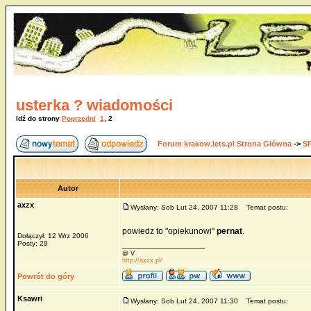
usterka ? wiadomości
Idź do strony
Poprzedni
1
,
2
Forum krakow.lets.pl Strona Główna
->
S
Autor
axzx
Wysłany: Sob Lut 24, 2007 11:28
Temat postu:
powiedz to "opiekunowi"
pernat
.
Dołączył: 12 Wrz 2006
_________________
Posty: 29
@ V
http://axzx.pl/
Powrót do góry
Ksawri
Wysłany: Sob Lut 24, 2007 11:30
Temat postu: