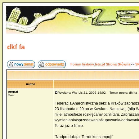
dkf fa
Forum krakow.lets.pl Strona Główna
->
S
Autor
pernat
Wysłany: Wto Lis 21, 2006 14:02
Temat postu: dkf fa
Gość
Federacja Anarchistyczna sekcja Kraków zaprasz
23 listopada o 20.oo w Kawiarni Naukowej (http:/
miłej atmosferze rozkręcamy pchli targ. Zaprasza
wymieniania/sprzedawania/kupowania/oddawania
Teraz już o filmie:
"Nadprodukcja. Terror konsumpcji"