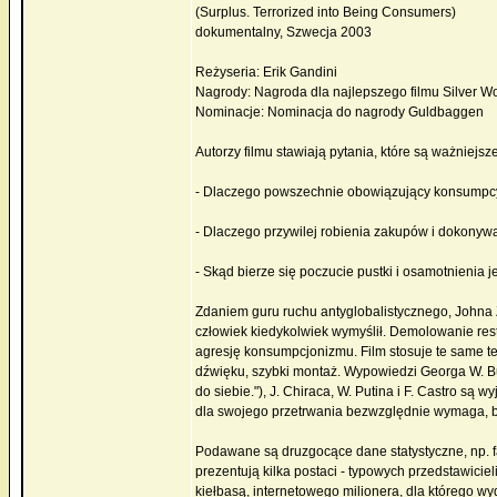
(Surplus. Terrorized into Being Consumers)
dokumentalny, Szwecja 2003
Reżyseria: Erik Gandini
Nagrody: Nagroda dla najlepszego filmu Silver Wo
Nominacje: Nominacja do nagrody Guldbaggen
Autorzy filmu stawiają pytania, które są ważniejs
- Dlaczego powszechnie obowiązujący konsumpcyjn
- Dlaczego przywilej robienia zakupów i dokony
- Skąd bierze się poczucie pustki i osamotnieni
Zdaniem guru ruchu antyglobalistycznego, Johna Z
człowiek kiedykolwiek wymyślił. Demolowanie restau
agresję konsumpcjonizmu. Film stosuje te same te
dźwięku, szybki montaż. Wypowiedzi Georga W. Bus
do siebie."), J. Chiraca, W. Putina i F. Castro są 
dla swojego przetrwania bezwzględnie wymaga, 
Podawane są druzgocące dane statystyczne, np. f
prezentują kilka postaci - typowych przedstawici
kiełbasą, internetowego milionera, dla którego 