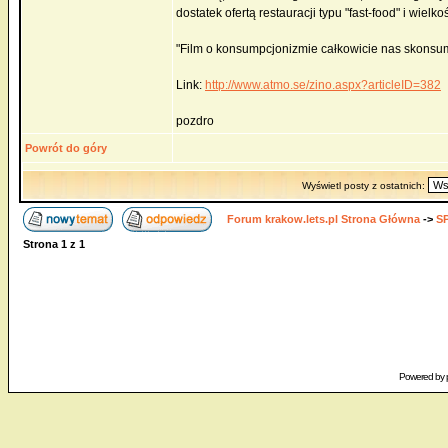
dostatek ofertą restauracji typu "fast-food" i wielk
"Film o konsumpcjonizmie całkowicie nas skonsumo
Link:
http://www.atmo.se/zino.aspx?articleID=382
pozdro
Powrót do góry
Wyświetl posty z ostatnich:
Forum krakow.lets.pl Strona Główna
->
S
Strona
1
z
1
Powered by