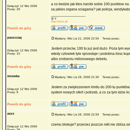
a co bedzie jak ktos narobi sobie 100 punktow na 
Dołączył: 12 Wrz 2006
sa jakies organa sciagania? jak policja, windykat
Posty: 29
_________________
@ V
http://axzx.pl/
Powrót do góry
paszczaq
Wysłany: Wto Lis 21, 2006 22:54
Temat postu:
Jestem przeciw, 100 to juz jest dużo. Poza tym wyd
Dołączył: 12 Wrz 2006
wtedy człowiek tyle sprzedaje i podobna ilosc ku
Posty: 10
albo zrobieniu milionowego debetu.
Powrót do góry
mrowka
Wysłany: Wto Lis 28, 2006 21:30
Temat postu:
Jestem za zwiększeniem limitu do 200-tu punktów
Dołączył: 12 Wrz 2006
system nowych ofert i potrzeb, a co za tym idzie l
Posty: 9
Powrót do góry
axzx
Wysłany: Wto Lis 28, 2006 22:59
Temat postu:
czemu blokuje? przeciez jeszcze nikt nie zbliza si
Dołączył: 12 Wrz 2006
_________________
Posty: 29