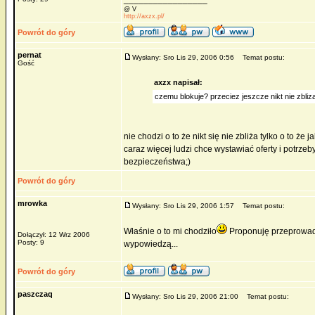
@ V
http://axzx.pl/
Powrót do góry
pernat
Wysłany: Sro Lis 29, 2006 0:56
Temat postu:
Gość
axzx napisał:
czemu blokuje? przeciez jeszcze nikt nie zbliza
nie chodzi o to że nikt się nie zbliża tylko o to ż
caraz więcej ludzi chce wystawiać oferty i potrzeb
bezpieczeństwa;)
Powrót do góry
mrowka
Wysłany: Sro Lis 29, 2006 1:57
Temat postu:
Właśnie o to mi chodziło
Proponuję przeprowadz
Dołączył: 12 Wrz 2006
Posty: 9
wypowiedzą...
Powrót do góry
paszczaq
Wysłany: Sro Lis 29, 2006 21:00
Temat postu: