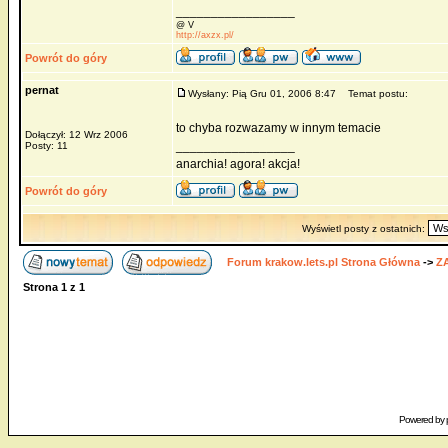
_________________
@ V
http://axzx.pl/
Powrót do góry
pernat
Wysłany: Pią Gru 01, 2006 8:47
Temat postu:
to chyba rozwazamy w innym temacie
Dołączył: 12 Wrz 2006
_________________
Posty: 11
anarchia! agora! akcja!
Powrót do góry
Wyświetl posty z ostatnich:
Forum krakow.lets.pl Strona Główna
->
Z
Strona
1
z
1
Powered by