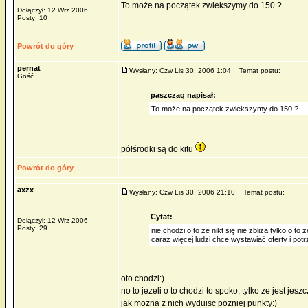
To może na początek zwiekszymy do 150 ?
Dołączył: 12 Wrz 2006
Posty: 10
Powrót do góry
pernat
Wysłany: Czw Lis 30, 2006 1:04
Temat postu:
Gość
paszczaq napisał:
To może na początek zwiekszymy do 150 ?
półśrodki są do kitu
Powrót do góry
axzx
Wysłany: Czw Lis 30, 2006 21:10
Temat postu:
Cytat:
Dołączył: 12 Wrz 2006
Posty: 29
nie chodzi o to że nikt się nie zbliża tylko o 
caraz więcej ludzi chce wystawiać oferty i po
oto chodzi:)
no to jezeli o to chodzi to spoko, tylko ze jest je
jak mozna z nich wyduisc pozniej punkty:)