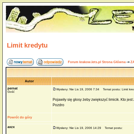
Limit kredytu
Forum krakow.lets.pl Strona Główna
->
Z
Autor
pernat
Wysłany: Nie Lis 19, 2006 7:34
Temat postu: Limit kre
Gość
Pojawiły się głosy żeby zwiększyć limicik. Kto jes
Pozdro
Powrót do góry
axzx
Wysłany: Nie Lis 19, 2006 14:29
Temat postu: