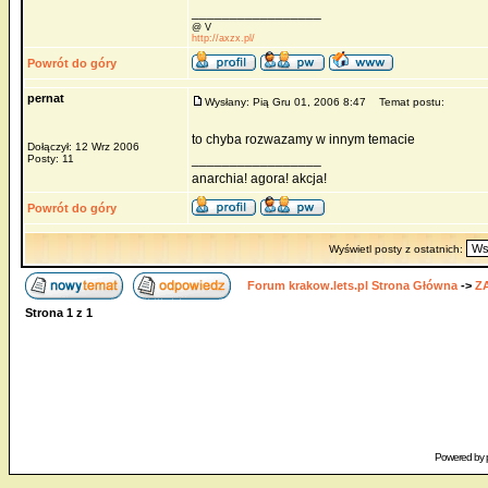
_________________
@ V
http://axzx.pl/
Powrót do góry
pernat
Wysłany: Pią Gru 01, 2006 8:47
Temat postu:
to chyba rozwazamy w innym temacie
Dołączył: 12 Wrz 2006
_________________
Posty: 11
anarchia! agora! akcja!
Powrót do góry
Wyświetl posty z ostatnich:
Forum krakow.lets.pl Strona Główna
->
Z
Strona
1
z
1
Powered by