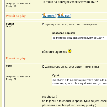
To może na początek zwiekszymy do 150 ?
Dołączył: 12 Wrz 2006
Posty: 10
Powrót do góry
pernat
Wysłany: Czw Lis 30, 2006 1:04
Temat postu:
Gość
paszczaq napisał:
To może na początek zwiekszymy do 150 ?
półśrodki są do kitu
Powrót do góry
axzx
Wysłany: Czw Lis 30, 2006 21:10
Temat postu:
Cytat:
Dołączył: 12 Wrz 2006
Posty: 29
nie chodzi o to że nikt się nie zbliża tylko o 
caraz więcej ludzi chce wystawiać oferty i po
oto chodzi:)
no to jezeli o to chodzi to spoko, tylko ze jest je
jak mozna z nich wyduisc pozniej punkty:)