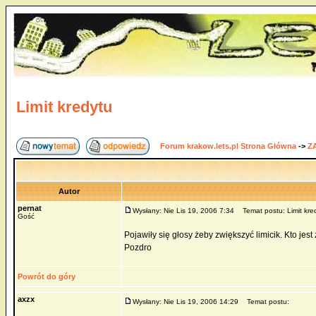
Limit kredytu
Forum krakow.lets.pl Strona Główna
->
Z
Autor
pernat
Wysłany: Nie Lis 19, 2006 7:34
Temat postu: Limit kre
Gość
Pojawiły się głosy żeby zwiększyć limicik. Kto jes
Pozdro
Powrót do góry
axzx
Wysłany: Nie Lis 19, 2006 14:29
Temat postu: