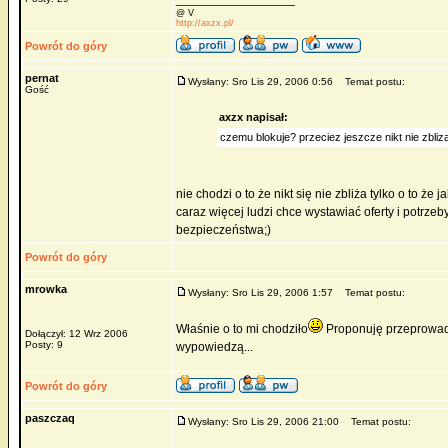
@ V
http://axzx.pl/
Powrót do góry
pernat
Wysłany: Sro Lis 29, 2006 0:56
Temat postu:
Gość
axzx napisał:
czemu blokuje? przeciez jeszcze nikt nie zbliza
nie chodzi o to że nikt się nie zbliża tylko o to ż
caraz więcej ludzi chce wystawiać oferty i potrzeb
bezpieczeństwa;)
Powrót do góry
mrowka
Wysłany: Sro Lis 29, 2006 1:57
Temat postu:
Właśnie o to mi chodziło
Proponuję przeprowadz
Dołączył: 12 Wrz 2006
Posty: 9
wypowiedzą...
Powrót do góry
paszczaq
Wysłany: Sro Lis 29, 2006 21:00
Temat postu: