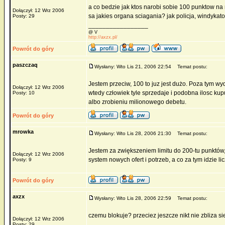
a co bedzie jak ktos narobi sobie 100 punktow na 
Dołączył: 12 Wrz 2006
sa jakies organa sciagania? jak policja, windykat
Posty: 29
_________________
@ V
http://axzx.pl/
Powrót do góry
paszczaq
Wysłany: Wto Lis 21, 2006 22:54
Temat postu:
Jestem przeciw, 100 to juz jest dużo. Poza tym wyd
Dołączył: 12 Wrz 2006
wtedy człowiek tyle sprzedaje i podobna ilosc ku
Posty: 10
albo zrobieniu milionowego debetu.
Powrót do góry
mrowka
Wysłany: Wto Lis 28, 2006 21:30
Temat postu:
Jestem za zwiększeniem limitu do 200-tu punktów
Dołączył: 12 Wrz 2006
system nowych ofert i potrzeb, a co za tym idzie l
Posty: 9
Powrót do góry
axzx
Wysłany: Wto Lis 28, 2006 22:59
Temat postu:
czemu blokuje? przeciez jeszcze nikt nie zbliza si
Dołączył: 12 Wrz 2006
_________________
Posty: 29