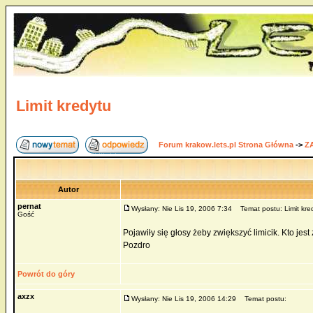
Limit kredytu
Forum krakow.lets.pl Strona Główna
->
Z
Autor
pernat
Wysłany: Nie Lis 19, 2006 7:34
Temat postu: Limit kre
Gość
Pojawiły się głosy żeby zwiększyć limicik. Kto jes
Pozdro
Powrót do góry
axzx
Wysłany: Nie Lis 19, 2006 14:29
Temat postu: