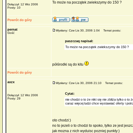
To może na początek zwiekszymy do 150 ?
Dołączył: 12 Wrz 2006
Posty: 10
Powrót do góry
pernat
Wysłany: Czw Lis 30, 2006 1:04
Temat postu:
Gość
paszczaq napisał:
To może na początek zwiekszymy do 150 ?
półśrodki są do kitu
Powrót do góry
axzx
Wysłany: Czw Lis 30, 2006 21:10
Temat postu:
Cytat:
Dołączył: 12 Wrz 2006
Posty: 29
nie chodzi o to że nikt się nie zbliża tylko o 
caraz więcej ludzi chce wystawiać oferty i po
oto chodzi:)
no to jezeli o to chodzi to spoko, tylko ze jest je
jak mozna z nich wyduisc pozniej punkty:)