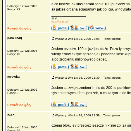
a co bedzie jak ktos narobi sobie 100 punktow na 
Dołączył: 12 Wrz 2006
sa jakies organa sciagania? jak policja, windykat
Posty: 29
_________________
@ V
http://axzx.pl/
Powrót do góry
paszczaq
Wysłany: Wto Lis 21, 2006 22:54
Temat postu:
Jestem przeciw, 100 to juz jest dużo. Poza tym wyd
Dołączył: 12 Wrz 2006
wtedy człowiek tyle sprzedaje i podobna ilosc ku
Posty: 10
albo zrobieniu milionowego debetu.
Powrót do góry
mrowka
Wysłany: Wto Lis 28, 2006 21:30
Temat postu:
Jestem za zwiększeniem limitu do 200-tu punktów
Dołączył: 12 Wrz 2006
system nowych ofert i potrzeb, a co za tym idzie l
Posty: 9
Powrót do góry
axzx
Wysłany: Wto Lis 28, 2006 22:59
Temat postu:
czemu blokuje? przeciez jeszcze nikt nie zbliza si
Dołączył: 12 Wrz 2006
_________________
Posty: 29