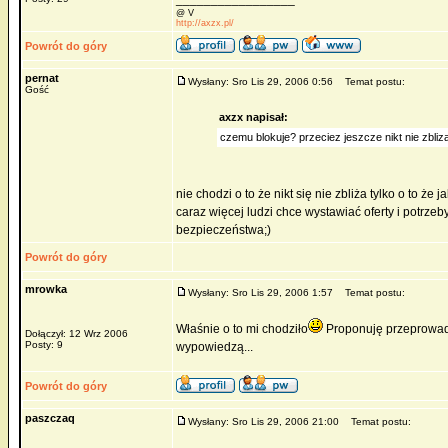
@ V
http://axzx.pl/
Powrót do góry
pernat
Wysłany: Sro Lis 29, 2006 0:56
Temat postu:
Gość
axzx napisał:
czemu blokuje? przeciez jeszcze nikt nie zbliza
nie chodzi o to że nikt się nie zbliża tylko o to ż
caraz więcej ludzi chce wystawiać oferty i potrzeb
bezpieczeństwa;)
Powrót do góry
mrowka
Wysłany: Sro Lis 29, 2006 1:57
Temat postu:
Właśnie o to mi chodziło
Proponuję przeprowadz
Dołączył: 12 Wrz 2006
Posty: 9
wypowiedzą...
Powrót do góry
paszczaq
Wysłany: Sro Lis 29, 2006 21:00
Temat postu: