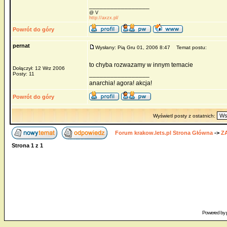
_________________
@ V
http://axzx.pl/
Powrót do góry
pernat
Wysłany: Pią Gru 01, 2006 8:47
Temat postu:
to chyba rozwazamy w innym temacie
Dołączył: 12 Wrz 2006
_________________
Posty: 11
anarchia! agora! akcja!
Powrót do góry
Wyświetl posty z ostatnich:
Forum krakow.lets.pl Strona Główna
->
Z
Strona
1
z
1
Powered by