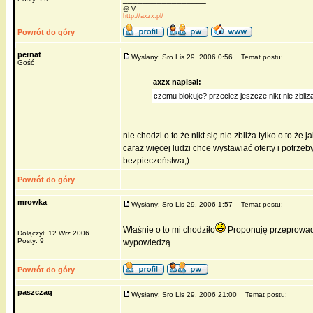
@ V
http://axzx.pl/
Powrót do góry
pernat
Wysłany: Sro Lis 29, 2006 0:56
Temat postu:
Gość
axzx napisał:
czemu blokuje? przeciez jeszcze nikt nie zbliza
nie chodzi o to że nikt się nie zbliża tylko o to ż
caraz więcej ludzi chce wystawiać oferty i potrzeb
bezpieczeństwa;)
Powrót do góry
mrowka
Wysłany: Sro Lis 29, 2006 1:57
Temat postu:
Właśnie o to mi chodziło
Proponuję przeprowadz
Dołączył: 12 Wrz 2006
Posty: 9
wypowiedzą...
Powrót do góry
paszczaq
Wysłany: Sro Lis 29, 2006 21:00
Temat postu: