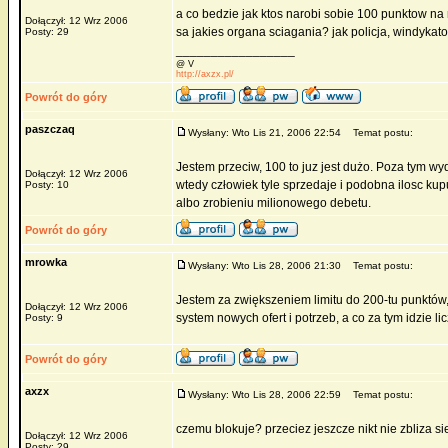
a co bedzie jak ktos narobi sobie 100 punktow na 
Dołączył: 12 Wrz 2006
sa jakies organa sciagania? jak policja, windykat
Posty: 29
_________________
@ V
http://axzx.pl/
Powrót do góry
paszczaq
Wysłany: Wto Lis 21, 2006 22:54
Temat postu:
Jestem przeciw, 100 to juz jest dużo. Poza tym wyd
Dołączył: 12 Wrz 2006
wtedy człowiek tyle sprzedaje i podobna ilosc ku
Posty: 10
albo zrobieniu milionowego debetu.
Powrót do góry
mrowka
Wysłany: Wto Lis 28, 2006 21:30
Temat postu:
Jestem za zwiększeniem limitu do 200-tu punktów
Dołączył: 12 Wrz 2006
system nowych ofert i potrzeb, a co za tym idzie l
Posty: 9
Powrót do góry
axzx
Wysłany: Wto Lis 28, 2006 22:59
Temat postu:
czemu blokuje? przeciez jeszcze nikt nie zbliza si
Dołączył: 12 Wrz 2006
_________________
Posty: 29