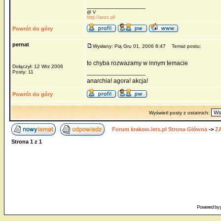
_________________
@ V
http://axzx.pl/
Powrót do góry
pernat
Wysłany: Pią Gru 01, 2006 8:47
Temat postu:
to chyba rozwazamy w innym temacie
Dołączył: 12 Wrz 2006
_________________
Posty: 11
anarchia! agora! akcja!
Powrót do góry
Wyświetl posty z ostatnich:
Forum krakow.lets.pl Strona Główna
->
Z
Strona
1
z
1
Powered by