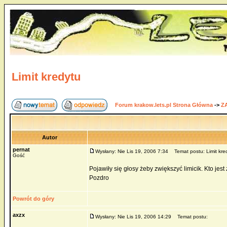
Limit kredytu
Forum krakow.lets.pl Strona Główna
->
Z
Autor
pernat
Wysłany: Nie Lis 19, 2006 7:34
Temat postu: Limit kre
Gość
Pojawiły się głosy żeby zwiększyć limicik. Kto jes
Pozdro
Powrót do góry
axzx
Wysłany: Nie Lis 19, 2006 14:29
Temat postu: