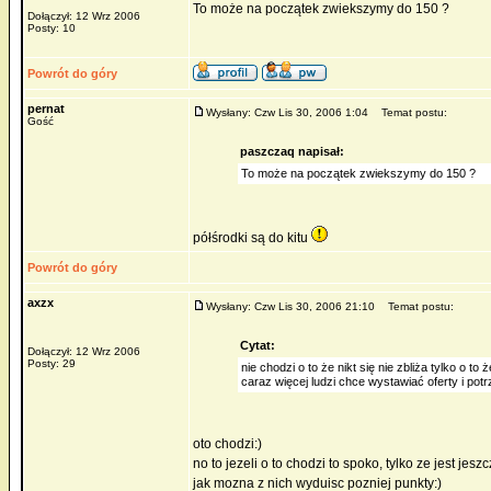
To może na początek zwiekszymy do 150 ?
Dołączył: 12 Wrz 2006
Posty: 10
Powrót do góry
pernat
Wysłany: Czw Lis 30, 2006 1:04
Temat postu:
Gość
paszczaq napisał:
To może na początek zwiekszymy do 150 ?
półśrodki są do kitu
Powrót do góry
axzx
Wysłany: Czw Lis 30, 2006 21:10
Temat postu:
Cytat:
Dołączył: 12 Wrz 2006
Posty: 29
nie chodzi o to że nikt się nie zbliża tylko o 
caraz więcej ludzi chce wystawiać oferty i po
oto chodzi:)
no to jezeli o to chodzi to spoko, tylko ze jest je
jak mozna z nich wyduisc pozniej punkty:)