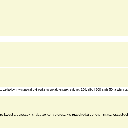
?
o o to że jakbym wystawiał cyfrówke to wolałbym zakrzyknąć 150, albo i 200 a nie 50, a wiem t
szcze kwestia ucieczek. chyba ze kontrolujesz kto przychodzi do lets i znasz wszystki