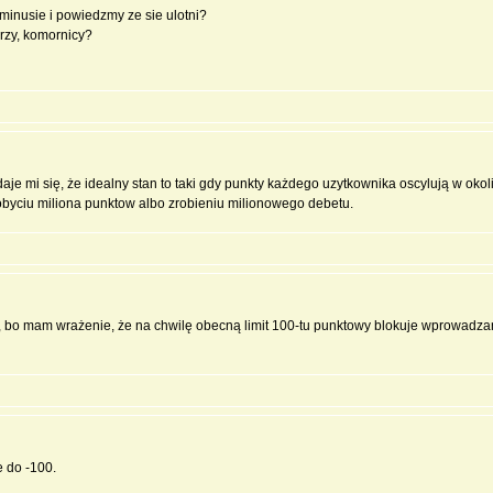
minusie i powiedzmy ze sie ulotni?
orzy, komornicy?
aje mi się, że idealny stan to taki gdy punkty każdego uzytkownika oscylują w okol
obyciu miliona punktow albo zrobieniu milionowego debetu.
bo mam wrażenie, że na chwilę obecną limit 100-tu punktowy blokuje wprowadzanie 
e do -100.