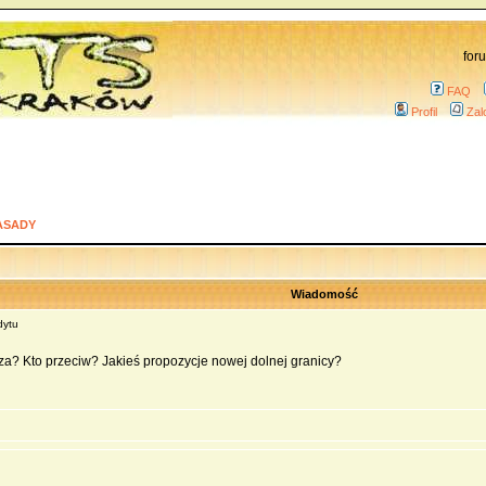
for
FAQ
Profil
Zal
ASADY
Wiadomość
dytu
t za? Kto przeciw? Jakieś propozycje nowej dolnej granicy?