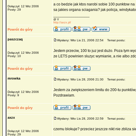
a co bedzie jak ktos narobi sobie 100 punktow na 
Dołączył: 12 Wrz 2006
sa jakies organa sciagania? jak policja, windykat
Posty: 29
_________________
@ V
http://axzx.pl/
Powrót do góry
paszczaq
Wysłany: Wto Lis 21, 2006 22:54
Temat postu:
Jestem przeciw, 100 to juz jest dużo. Poza tym wyd
Dołączył: 12 Wrz 2006
ze LETS powinien sluzyc wymianie, a nie albo zd
Posty: 10
Powrót do góry
mrowka
Wysłany: Wto Lis 28, 2006 21:30
Temat postu:
Jestem za zwiększeniem limitu do 200-tu punktów, 
Dołączył: 12 Wrz 2006
Pozdrawiam.
Posty: 9
Powrót do góry
axzx
Wysłany: Wto Lis 28, 2006 22:59
Temat postu:
czemu blokuje? przeciez jeszcze nikt nie zbliza si
Dołączył: 12 Wrz 2006
_________________
Posty: 29