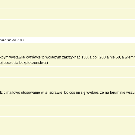
liza sie do -100.
e jakbym wystawiał cyfrówke to wolałbym zakrzyknąć 150, albo i 200 a nie 50, a wiem 
cej poczucia bezpieczeństwa;)
ić mailowo głosowanie w tej sprawie, bo coś mi się wydaje, że na forum nie wszy