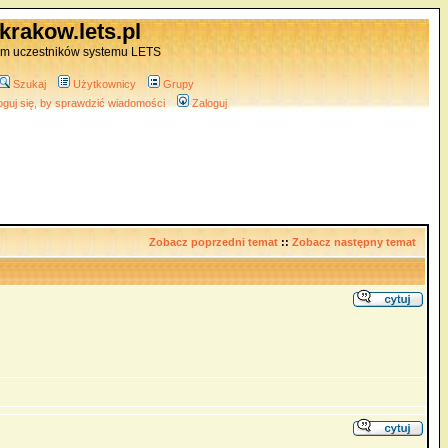
krakow.lets.pl
um uczestników systemu LETS
Szukaj
Użytkownicy
Grupy
oguj się, by sprawdzić wiadomości
Zaloguj
Zobacz poprzedni temat
::
Zobacz następny temat