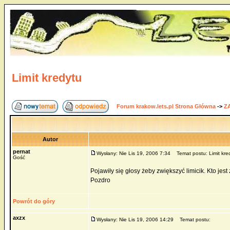
Limit kredytu
Forum krakow.lets.pl Strona Główna
->
Z
Autor
pernat
Wysłany: Nie Lis 19, 2006 7:34
Temat postu: Limit kre
Gość
Pojawiły się głosy żeby zwiększyć limicik. Kto jes
Pozdro
Powrót do góry
axzx
Wysłany: Nie Lis 19, 2006 14:29
Temat postu: