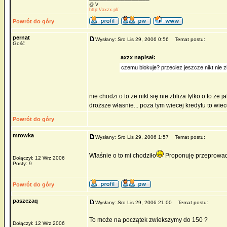
@ V
http://axzx.pl/
Powrót do góry
pernat
Wysłany: Sro Lis 29, 2006 0:56
Temat postu:
Gość
axzx napisał:
czemu blokuje? przeciez jeszcze nikt nie zb
nie chodzi o to że nikt się nie zbliża tylko o to ż
droższe własnie... poza tym wiecej kredytu to wie
Powrót do góry
mrowka
Wysłany: Sro Lis 29, 2006 1:57
Temat postu:
Właśnie o to mi chodziło
Proponuję przeprowadz
Dołączył: 12 Wrz 2006
Posty: 9
Powrót do góry
paszczaq
Wysłany: Sro Lis 29, 2006 21:00
Temat postu:
To może na początek zwiekszymy do 150 ?
Dołączył: 12 Wrz 2006