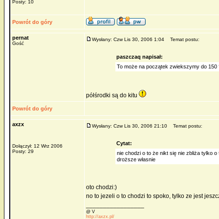
Posty: 10
Powrót do góry
pernat
Wysłany: Czw Lis 30, 2006 1:04
Temat postu:
Gość
paszczaq napisał:
To może na początek zwiekszymy do 150 
półśrodki są do kitu
Powrót do góry
axzx
Wysłany: Czw Lis 30, 2006 21:10
Temat postu:
Cytat:
Dołączył: 12 Wrz 2006
Posty: 29
nie chodzi o to że nikt się nie zbliża tylk
droższe własnie
oto chodzi:)
no to jezeli o to chodzi to spoko, tylko ze jest je
_________________
@ V
http://axzx.pl/