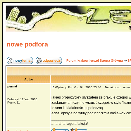
nowe podfora
Forum krakow.lets.pl Strona Główna
->
S
Autor
pernat
Wysłany: Pon Gru 04, 2006 23:46
Temat postu: nowe 
jakieś propozycje? słyszałem że brakuje czegoś w 
Dołączył: 12 Wrz 2006
zastanawiam czy nie wrzucić czegoś w stylu "luź
Posty: 11
letsem i działalnością społeczną
acha! opisy albo tytuły podfor brzmią koślawo? co
_________________
anarchia! agora! akcja!