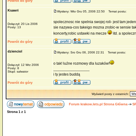
Powrót do góry
Ksawri
Wysłany: Wto Gru 05, 2006 22:50
Temat postu:
spolecznosc nie spelnia swojej roli- jest tam jede
Dołączył: 20 Lis 2006
sie nazywa-cos takeigo mozna zrobic-w sensie ta
Posty: 13
koncerty,robic ustawki na mecze
itd. a spolecz
Powrót do góry
dzienciol
Wysłany: Sro Gru 06, 2006 22:31
Temat postu:
o tak! luźne rozmowy dla luzaków!
Dołączył: 12 Wrz 2006
Posty: 8
_________________
Skąd: salwator
i ty jestes buddą
Powrót do góry
Wyświetl posty z ostatnich:
Forum krakow.lets.pl Strona Główna
->
S
Strona
1
z
1