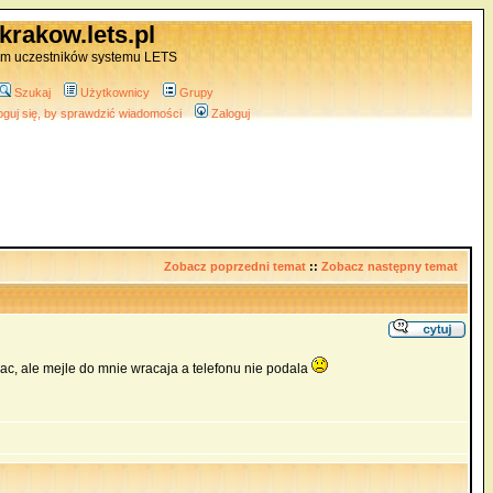
krakow.lets.pl
um uczestników systemu LETS
Szukaj
Użytkownicy
Grupy
oguj się, by sprawdzić wiadomości
Zaloguj
Zobacz poprzedni temat
::
Zobacz następny temat
ac, ale mejle do mnie wracaja a telefonu nie podala