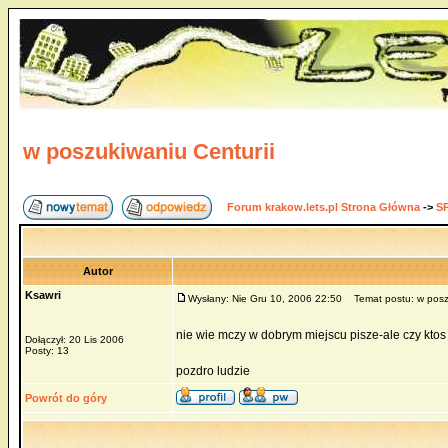
w poszukiwaniu Centurii
Forum krakow.lets.pl Strona Główna
->
S
Autor
Ksawri
Wysłany: Nie Gru 10, 2006 22:50
Temat postu: w poszu
nie wie mczy w dobrym miejscu pisze-ale czy ktos
Dołączył: 20 Lis 2006
Posty: 13
pozdro ludzie
Powrót do góry