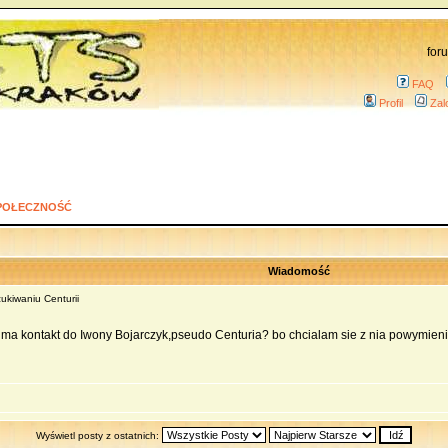
for
FAQ
Profil
Zal
POŁECZNOŚĆ
Wiadomość
kiwaniu Centurii
 ma kontakt do Iwony Bojarczyk,pseudo Centuria? bo chcialam sie z nia powymieni
Wyświetl posty z ostatnich: