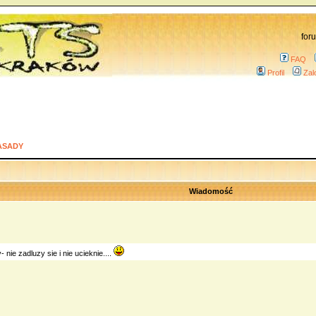
for
FAQ
Profil
Zal
ASADY
Wiadomość
y- nie zadluzy sie i nie ucieknie....