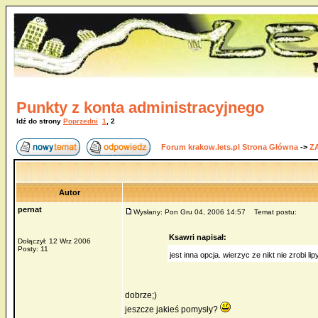
Punkty z konta administracyjnego
Idź do strony
Poprzedni
1
,
2
Forum krakow.lets.pl Strona Główna
->
Z
Autor
pernat
Wysłany: Pon Gru 04, 2006 14:57
Temat postu:
Ksawri napisał:
Dołączył: 12 Wrz 2006
Posty: 11
jest inna opcja. wierzyc ze nikt nie zrobi lip
dobrze;)
jeszcze jakieś pomysły?