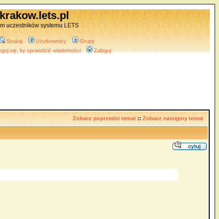
krakow.lets.pl
um uczestników systemu LETS
Szukaj
Użytkownicy
Grupy
oguj się, by sprawdzić wiadomości
Zaloguj
Zobacz poprzedni temat
::
Zobacz następny temat