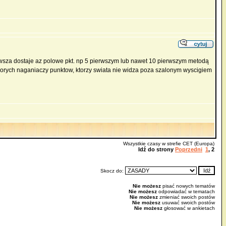
rwsza dostaje az polowe pkt. np 5 pierwszym lub nawet 10 pierwszym metodą
 chorych naganiaczy punktow, ktorzy swiata nie widza poza szalonym wyscigiem
Wszystkie czasy w strefie CET (Europa)
Idź do strony
Poprzedni
1
,
2
Skocz do:
Nie możesz
pisać nowych tematów
Nie możesz
odpowiadać w tematach
Nie możesz
zmieniać swoich postów
Nie możesz
usuwać swoich postów
Nie możesz
głosować w ankietach