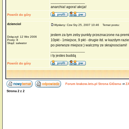
_________________
anarchia! agora! akcja!
Powrót do góry
dzienciol
Wysłany: Czw Sty 25, 2007 10:46
Temat postu:
jestem za tym zeby punkty przeznaczone na premi
Dołączył: 12 Wrz 2006
10pkt - 1miejsce, 9 pkt - drugie itd. w kazdym r
Posty: 8
Skąd: salwator
po pierwsze miejsce:) walczmy ze skrajnosciami!
_________________
i ty jestes buddą
Powrót do góry
Forum krakow.lets.pl Strona Główna
->
Z
Strona
2
z
2