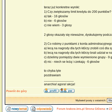
teraz już konkretne wyniki:
1) Czy zwiększamy limit kredytu do 200 punktów?
a) tak - 16 głosów
b) nie - 6 głosów
c) nie wiem - 3 głosy
2 głosy okazały się nieważne, dyskutujemy podcz
2) Co robimy z punktami z konta adminstracyjneg
a) lecą na nagrody dla tych którzy zrobili coś dla 
b) lecą na nagrody dla tych którzy brali udział w na
c) dzielimy pomiędzy dwie wymienione grupy - 9 
d) nic - niech se leżą i czekają - 6 głosów
to chyba tyle
pozdrawiam
_________________
anarchia! agora! akcja!
Powrót do góry
Wyświetl posty z ostatnich:
Forum krakow.lets.pl Strona Główna
->
Z