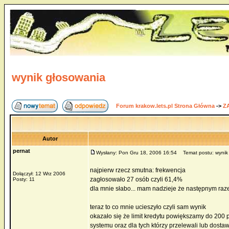
wynik głosowania
Forum krakow.lets.pl Strona Główna
->
Z
Autor
pernat
Wysłany: Pon Gru 18, 2006 16:54
Temat postu: wynik
najpierw rzecz smutna: frekwencja
Dołączył: 12 Wrz 2006
zagłosowało 27 osób czyli 61,4%
Posty: 11
dla mnie słabo... mam nadzieje że następnym raz
teraz to co mnie ucieszyło czyli sam wynik
okazało się że limit kredytu powiększamy do 200 p
systemu oraz dla tych którzy przelewali lub dosta