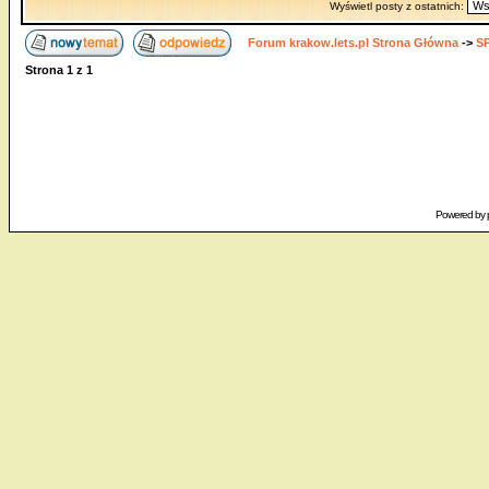
Wyświetl posty z ostatnich:
Forum krakow.lets.pl Strona Główna
->
S
Strona
1
z
1
Powered by