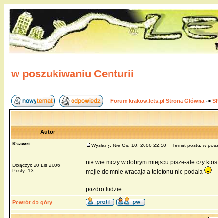
w poszukiwaniu Centurii
Forum krakow.lets.pl Strona Główna
->
S
Autor
Ksawri
Wysłany: Nie Gru 10, 2006 22:50
Temat postu: w poszu
nie wie mczy w dobrym miejscu pisze-ale czy ktos
Dołączył: 20 Lis 2006
Posty: 13
mejle do mnie wracaja a telefonu nie podala
pozdro ludzie
Powrót do góry