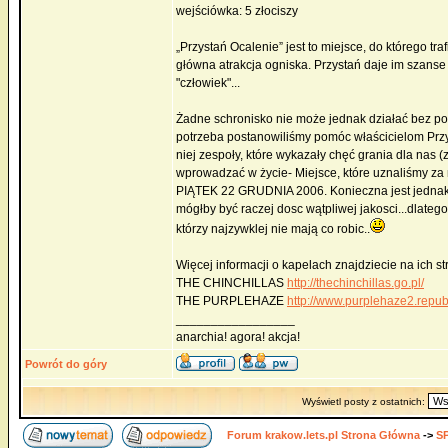
wejściówka: 5 złociszy
„Przystań Ocalenie” jest to miejsce, do którego tra
główna atrakcja ogniska. Przystań daje im szans
"człowiek"...
Żadne schronisko nie może jednak działać bez pom
potrzeba postanowiliśmy pomóc właścicielom Przys
niej zespoły, które wykazały chęć grania dla nas 
wprowadzać w życie- Miejsce, które uznaliśmy z
PIĄTEK 22 GRUDNIA 2006. Konieczna jest jednak 
mógłby być raczej dosc wątpliwej jakosci...dlate
którzy najzywklej nie mają co robic..
Więcej informacji o kapelach znajdziecie na ich st
THE CHINCHILLAS
http://thechinchillas.go.pl/
THE PURPLEHAZE
http://www.purplehaze2.republ
_________________
anarchia! agora! akcja!
Powrót do góry
Wyświetl posty z ostatnich:
Forum krakow.lets.pl Strona Główna
->
S