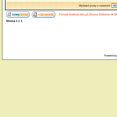
Wyświetl posty z ostatnich:
Forum krakow.lets.pl Strona Główna
->
S
Strona
1
z
1
Powered by