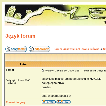
Język forum
Forum krakow.lets.pl Strona Główna
->
S
Autor
pernat
Wysłany: Czw Lis 30, 2006 1:25
Temat postu: Język f
jakby ktoś miał forum po angielsku to krzyczcie
Dołączył: 12 Wrz 2006
najlepiej na priva
Posty: 11
pozdro
_________________
anarchia! agora! akcja!
Powrót do góry